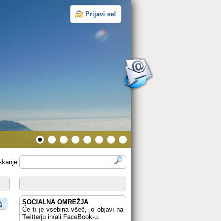
Prijavi se!
skanje
SOCIALNA OMREŽJA
Če ti je vsebina všeč, jo objavi na
Twitterju in/ali FaceBook-u.