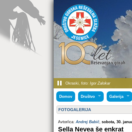
Okraski,
foto: Igor Zalokar
Domov
Društvo
Galerija
FOTOGALERIJA
Avtor/ica:
Andrej Babič
,
sobota, 30. janu
Sella Nevea še enkrat