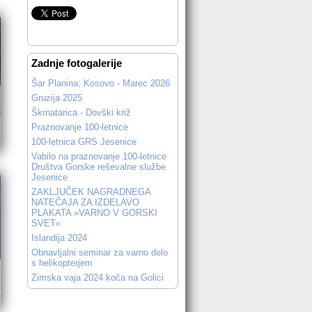
Zadnje fotogalerije
Šar Planina; Kosovo - Marec 2026
Gruzija 2025
Škrnatarica - Dovški križ
Praznovanje 100-letnice
100-letnica GRS Jesenice
Vabilo na praznovanje 100-letnice
Društva Gorske reševalne službe
Jesenice
ZAKLJUČEK NAGRADNEGA
NATEČAJA ZA IZDELAVO
PLAKATA »VARNO V GORSKI
SVET«
Islandija 2024
Obnavljalni seminar za varno delo
s helikopterjem
Zimska vaja 2024 koča na Golici