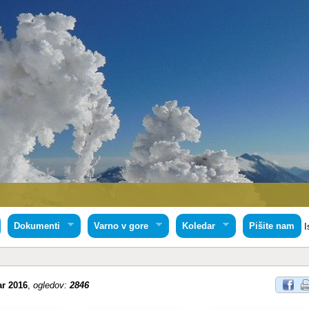
Dokumenti
Varno v gore
Koledar
Pišite nam
I
ar 2016
,
ogledov:
2846