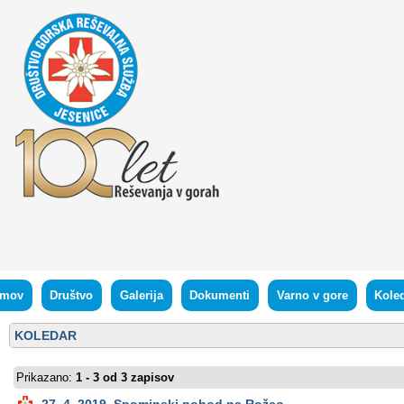
mov
Društvo
Galerija
Dokumenti
Varno v gore
Kole
KOLEDAR
Prikazano:
1 - 3 od 3 zapisov