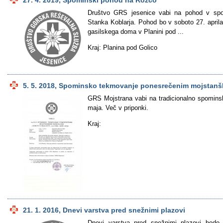
27. 4. 2019, Spominski pohod na Rožco
Društvo GRS jesenice vabi na pohod v spo
Stanka Koblarja. Pohod bo v soboto 27. aprila
gasilskega doma v Planini pod ...
Kraj: Planina pod Golico
5. 5. 2018, Spominsko tekmovanje ponesrečenim mojstanš
GRS Mojstrana vabi na tradicionalno spominsk
maja. Več v priponki.
Kraj:
21. 1. 2016, Dnevi varstva pred snežnimi plazovi
Dnevi varstva pred snežnimi plazovi bodo 