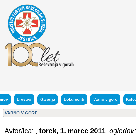
mov
Društvo
Galerija
Dokumenti
Varno v gore
Kole
VARNO V GORE
Avtor/ica:
,
torek, 1. marec 2011
,
ogledov