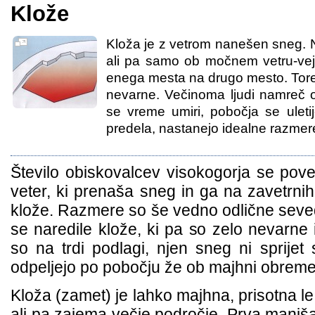
Klože
Kloža je z vetrom nanešen sneg.
ali pa samo ob močnem vetru-veja
enega mesta na drugo mesto. Torej
nevarne. Večinoma ljudi namreč o
se vreme umiri, pobočja se ulet
predela, nastanejo idealne razmer
Število obiskovalcev visokogorja se pove
veter, ki prenaša sneg in ga na zavetrni
klože. Razmere so še vedno odlične seved
se naredile klože, ki pa so zelo nevarne 
so na trdi podlagi, njen sneg ni sprije
odpeljejo po pobočju že ob majhni obreme
Kloža (zamet) je lahko majhna, prisotna le
ali pa zajema večje področje. Prva manjša