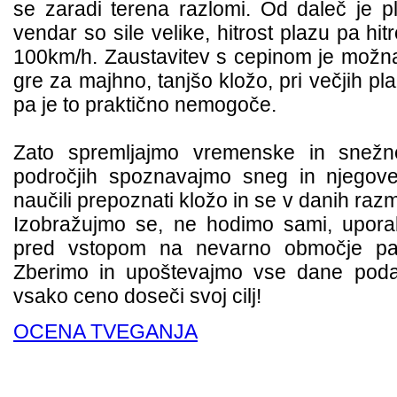
se zaradi terena razlomi. Od daleč je pl
vendar so sile velike, hitrost plazu pa hi
100km/h. Zaustavitev s cepinom je možna l
gre za majhno, tanjšo kložo, pri večjih pl
pa je to praktično nemogoče.
Zato spremljajmo vremenske in snežn
področjih spoznavajmo sneg in njegove
naučili prepoznati kložo in se v danih razm
Izobražujmo se, ne hodimo sami, uporab
pred vstopom na nevarno območje pa 
Zberimo in upoštevajmo vse dane pod
vsako ceno doseči svoj cilj!
OCENA TVEGANJA