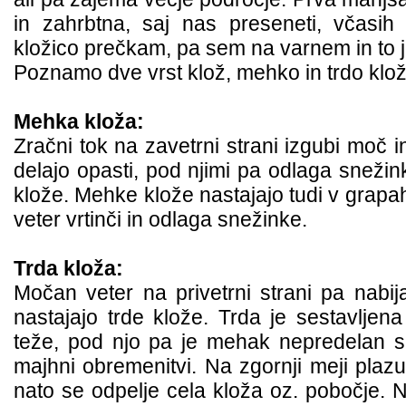
in zahrbtna, saj nas preseneti, včasi
kložico prečkam, pa sem na varnem in to 
Poznamo dve vrst klož, mehko in trdo klož
Mehka kloža:
Zračni tok na zavetrni strani izgubi moč i
delajo opasti, pod njimi pa odlaga sneži
klože. Mehke klože nastajajo tudi v grapah
veter vrtinči in odlaga snežinke.
Trda kloža:
Močan veter na privetrni strani pa nabij
nastajajo trde klože. Trda je sestavljena
teže, pod njo pa je mehak nepredelan s
majhni obremenitvi. Na zgornji meji plazu
nato se odpelje cela kloža oz. pobočje. N