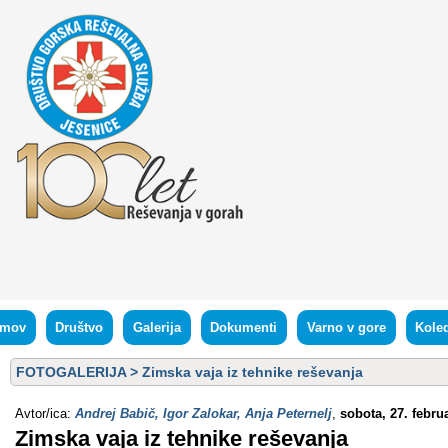
mov
Društvo
Galerija
Dokumenti
Varno v gore
Kole
FOTOGALERIJA
>
Zimska vaja iz tehnike reševanja
Avtor/ica:
Andrej Babič, Igor Zalokar, Anja Peternelj
,
sobota, 27. febru
Zimska vaja iz tehnike reševanja