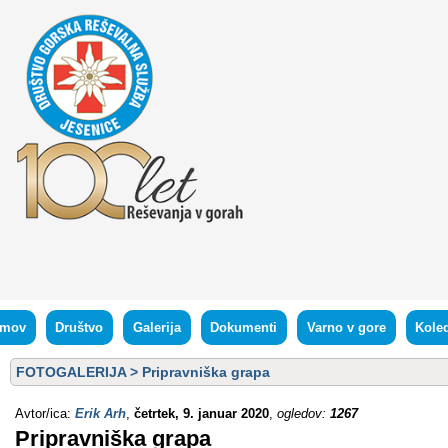
mov
Društvo
Galerija
Dokumenti
Varno v gore
Kole
FOTOGALERIJA
>
Pripravniška grapa
Avtor/ica:
Erik Arh
,
četrtek, 9. januar 2020
,
ogledov:
1267
Pripravniška grapa