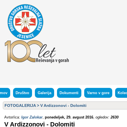
mov
Društvo
Galerija
Dokumenti
Varno v gore
Kole
FOTOGALERIJA
>
V Ardizzonovi - Dolomiti
Avtor/ica:
Igor Zalokar
,
ponedeljek, 29. avgust 2016
,
ogledov:
2630
V Ardizzonovi - Dolomiti