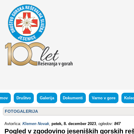
mov
Društvo
Galerija
Dokumenti
Varno v gore
Kole
FOTOGALERIJA
Avtor/ica:
Klemen Novak
,
petek, 8. december 2023
,
ogledov:
847
Pogled v zgodovino jeseniških gorskih re