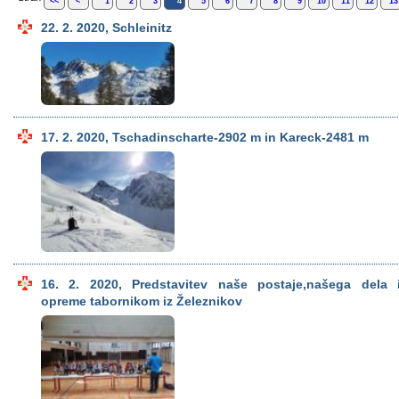
<<
<
1
2
3
4
5
6
7
8
9
10
11
12
1
22. 2. 2020, Schleinitz
17. 2. 2020, Tschadinscharte-2902 m in Kareck-2481 m
16. 2. 2020, Predstavitev naše postaje,našega dela 
opreme tabornikom iz Železnikov