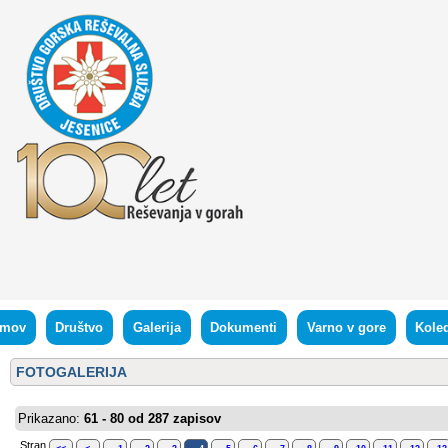
mov
Društvo
Galerija
Dokumenti
Varno v gore
Kole
FOTOGALERIJA
Prikazano:
61 - 80 od 287 zapisov
Stran