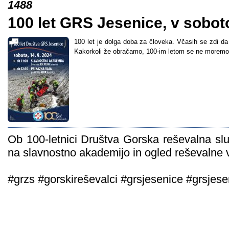
1488
100 let GRS Jesenice, v sobot
100 let je dolga doba za človeka. Včasih se zdi da 
Kakorkoli že obračamo, 100-im letom se ne moremo 
Ob 100-letnici Društva Gorska reševalna s
na slavnostno akademijo in ogled reševalne 
#grzs #gorskireševalci #grsjesenice #grsjes