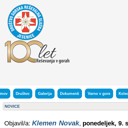
mov
Društvo
Galerija
Dokumenti
Varno v gore
Kole
NOVICE
Klemen Novak
Objavil/a:
,
ponedeljek, 9.