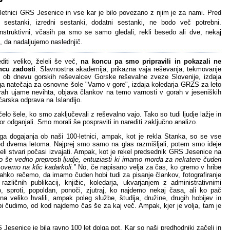
letnici GRS Jesenice in vse kar je bilo povezano z njim je za nami. Pred
i sestanki, izredni sestanki, dodatni sestanki, ne bodo več potrebni.
nstruktivni, včasih pa smo se samo gledali, rekli besedo ali dve, nekaj
li, da nadaljujemo naslednjič.
diti veliko, želeli še več,
na koncu pa smo pripravili in pokazali ne
ncu zadosti
. Slavnostna akademija, prikazna vaja reševanja, tekmovanje
 ob dnevu gorskih reševalcev Gorske reševalne zveze Slovenije, izdaja
ga natečaja za osnovne šole "Varno v gore", izdaja koledarja GRZS za leto
orah ujame nevihta, objava člankov na temo varnosti v gorah v jeseniških
arska odprava na Islandijo.
ičelo šele, ko smo zaključevali z reševalno vajo. Tako so tudi ljudje lažje in
r odganjali. Smo morali še pospraviti in narediti zaključno analizo.
a dogajanja ob naši 100-letnici, ampak, kot je rekla Stanka, so se vse
red dvema letoma. Najprej smo samo na glas razmišljali, potem smo ideje
čeli stvari počasi izvajati. Ampak, kot je rekel predsednik GRS Jesenice na
o še vedno preprosti ljudje, entuziasti ki imamo morda za nekatere čuden
zovemo na klic kadarkoli.
” No, če napisano velja za čas, ko gremo v hribe
 lahko rečemo, da imamo čuden hobi tudi za pisanje člankov, fotografiranje
različnih publikacij, knjižic, koledarja, ukvarjanjem z administrativnimi
 sproti, popoldan, ponoči, zjutraj, ko najdemo nekaj časa, ali ko pač
a veliko hvalili, ampak poleg službe, študija, družine, drugih hobijev in
i čudimo, od kod najdemo čas še za kaj več. Ampak, kjer je volja, tam je
Jesenice je bila ravno 100 let dolga pot. Kar so naši predhodniki začeli in