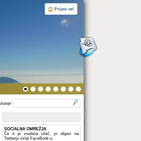
Prijavi se!
skanje
SOCIALNA OMREŽJA
Če ti je vsebina všeč, jo objavi na
Twitterju in/ali FaceBook-u.