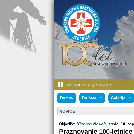
Okraski,
Trojčki,
Okraski,
foto: Andrej Babič
foto: Igor Zalokar
foto: Igor Zalokar
Domov
Društvo
Galerija
NOVICE
Klemen Novak
Objavil/a:
,
sreda, 18. se
Praznovanje 100-letnice 