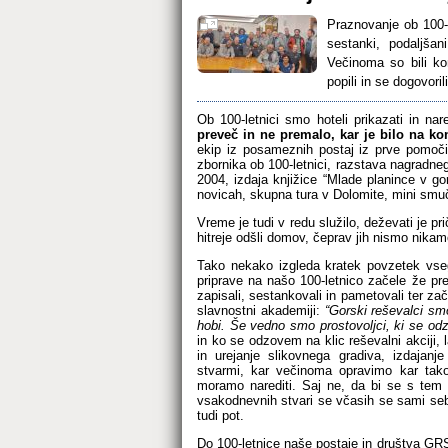
Praznovanje ob 100-
sestanki, podaljšan
Večinoma so bili ko
popili in se dogovori
Ob 100-letnici smo hoteli prikazati in nare
preveč in ne premalo, kar je bilo na ko
ekip iz posameznih postaj iz prve pomoči
zbornika ob 100-letnici, razstava nagradne
2004, izdaja knjižice “Mlade planince v g
novicah, skupna tura v Dolomite, mini smuč
Vreme je tudi v redu služilo, deževati je pr
hitreje odšli domov, čeprav jih nismo nikamo
Tako nekako izgleda kratek povzetek vseg
priprave na našo 100-letnico začele že p
zapisali, sestankovali in pametovali ter za
slavnostni akademiji:
“Gorski reševalci sm
hobi. Še vedno smo prostovoljci, ki se od
in ko se odzovem na klic reševalni akciji,
in urejanje slikovnega gradiva, izdajanje 
stvarmi, kar večinoma opravimo kar tako,
moramo narediti. Saj ne, da bi se s tem n
vsakodnevnih stvari se včasih se sami seb
tudi pot.
Do 100-letnice naše postaje in društva GRS 