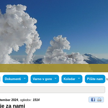
Dokumenti
Varno v gore
Koledar
Pišite nam
I
ptember 2024
,
ogledov:
1514
je za nami